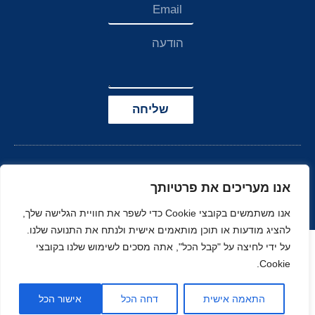
שליחה
אנו מעריכים את פרטיותך
אנו משתמשים בקובצי Cookie כדי לשפר את חוויית הגלישה שלך,
להציג מודעות או תוכן מותאמים אישית ולנתח את התנועה שלנו.
הצהרת נגישות
על ידי לחיצה על "קבל הכל", אתה מסכים לשימוש שלנו בקובצי
Cookie.
© כל הזכויות שמורות
בניה ועיצוב סטודיו
ל-
זהר
נוי
MOONART
התאמה אישית
דחה הכל
אישור הכל