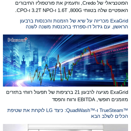
הפוטנציאלי של Credo, ותעמיק את פורטפוליו החיבורים
האופטיים שלה בטווחי 800G, ‏1.6T ו-3.2T NPO ו-CPO.
ExaGrid מכריזה על שיא של הזמנות והכנסות ברבעון
הראשון, עם גידול דו-ספרתי בהכנסות משנה לשנה
ExaGrid מגיעה לרבעון 21 ברציפות של תפעול רווחי בתזרים
מזומנים חופשי, EBITDA ורווח והפסד
™TrueSteam ו-™QuadWash: כיצד LG לוקחת את שטיפת
הכלים לשלב הבא