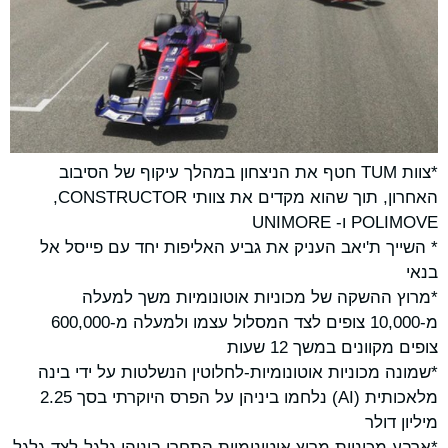
*צוות TUM חטף את הניצחון במהלך עיקוף של הסיבוב
האחרון, תוך שהוא מקדים את צוותי CONSTRUCTOR,
* השייך ת'יאב העניק את גביע האליפות יחד עם פייסל אל
בנאי
*מרוץ ההשקה של מכוניות אוטונומיות משך למעלה
מ-10,000 צופים לצד המסלול עצמו ולמעלה מ-600,000
צופים מקוונים במשך 12 שעות
*שמונה מכוניות אוטונומיות-לחלוטין הנשלטות על ידי בינה
מלאכותית (AI) נלחמו ביניהן על הפרס היוקרתי בסך 2.25
מיליון דולר
*ארבע מכוניות מרוץ אוטונומיות התחרו ביניהן גלגל-לצד-גלגל