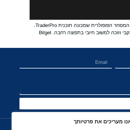
Bitget, בורסת המטבעות הקריפטוגרפים וחברת ה-Web3 המובילה בעולם, השיקה את העונה השלישית של תחרות המסחר הפופולרית שמכונה תוכנית TraderPro.
לאחר שתי עונות מוצלחות, TraderPro ביססה את עצמה כפלטפורמת מסחר מובילה, שמושכת משתמשים באופן עקבי וזוכה למשוב חיובי בתפוצה רחבה. Bitget
נו מעריכים את פרטיותך