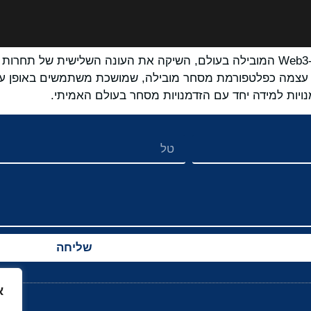
שליחה
א