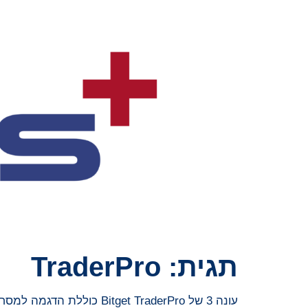
תגית:
TraderPro
עונה 3 של Bitget TraderPro כוללת הדגמה למסחר חי עם מימון תומך של עד 10,000 דולר לכל משתמש