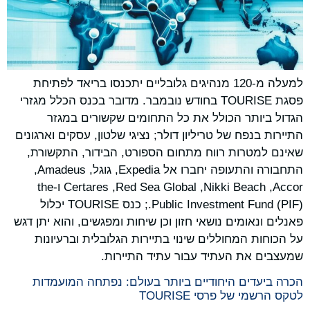
למעלה מ-120 מנהיגים גלובליים יתכנסו בריאד לפתיחת
פסגת TOURISE בחודש נובמבר. מדובר בכנס הכלל מגזרי
הגדול ביותר הכולל את כל התחומים שקשורים במגזר
התיירות בנפח של טריליון דולר; נציגי שלטון, עסקים וארגונים
שאינם למטרות רווח מתחום הספורט, הבידור, התקשורת,
התחבורה והתעופה יחברו אל Expedia, ‏גוגל, ‏Amadeus,
‏Accor, ‏Nikki Beach, ‏Red Sea Global, ‏Certares ו-the
Public Investment Fund (PIF).; כנס TOURISE יכלול
פאנלים ונאומים נושאי חזון וכן שיחות ומפגשים, והוא יתן דגש
על הכוחות המחוללים שינוי בתיירות הגלובלית וברעיונות
שמעצבים את העתיד עבור עתיד התיירות.
הכרה ביעדים היחודיים ביותר בעולם: נפתחה המועמדות
לטקס הרשמי של פרסי TOURISE