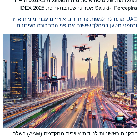
מתקדמות של טיסה אוטונומית המופעלות באמצעות TII –
Perceptra ו-Saluki אשר נחשפו בתערוכת IDEX 2025
UAE מתחילה למפות פרוזדורים אוויריים עבור מוניות אוויר
ורחפני מטען במהלך שישנה את פני התחבורה העירונית
*תקנות ראשוניות לניידות אווירית מתקדמת (AAM) בשלבי