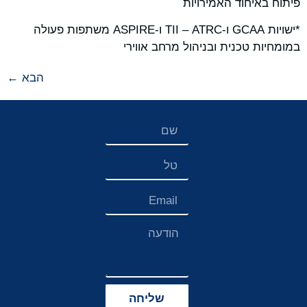
פיתוח באיחוד האמירויות
*ישויות GCAA ו-ATRC – ‏TII ו-ASPIRE משתפות פעולה
במומחיות טכנית ובניהול מרחב אווירי
הבא
←
שליחה