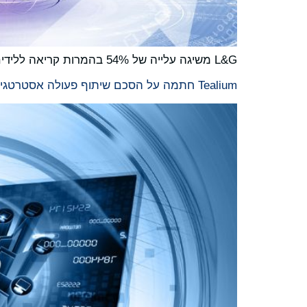
L&G משיגה עלייה של 54% בהמרות קריאה ללידים, בנוסף לשיפור החדשנות הפנימית כדי להגביר את היעילות התפעולית
Tealium חתמה על הסכם שיתוף פעולה אסטרטגי עם AWS כדי להאיץ צמיחה מבוססת בינה מלאכותית עבור לקוחות