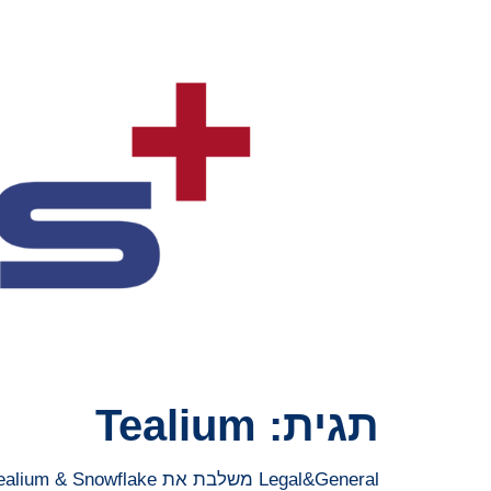
תגית:
Tealium
Legal&General משלבת את Tealium & Snowflake כדי להאיץ את חוויית המשתמש המופעלת על ידי בינה מלאכותית ואת הצמיחה העסקית