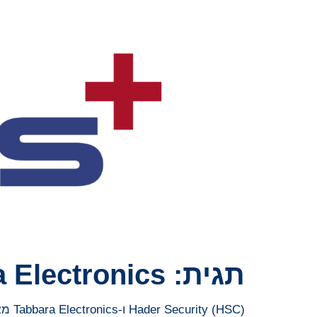
תגית:
 Electronics
Hader Security (HSC) ו-Tabbara Electronics מאיחוד האמירויות הבטיחו בדיקת תשתיות רובוטית מוצלחת מרחוק על ידי שימוש ב-Kinetic Mesh של Rajant