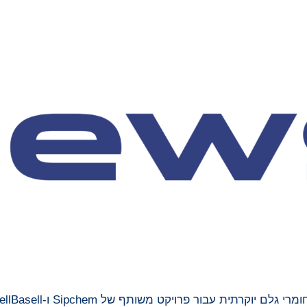
ית עבור פרויקט משותף של Sipchem ו-LyondellBasell