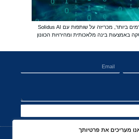
SambaNova Systems, חברת פתרונות הבינה המלאכותית היוצרת עם המודלים המהירים ביותר והשבבים המתקדמים ביותר, מכריזה על שותפות עם Solidus AI
We. שיתוף הפעולה יביא את יכולות ההסקה באמצעות בינה מלאכותית ומהירויות הכוונון
נו מעריכים את פרטיותך