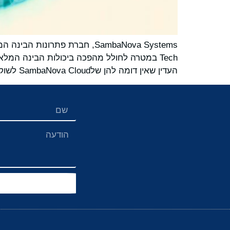
העדין שאין דומה להן שלSambaNova Cloud לשוק של Solidus AI Tech ולמרכז נתוני ה-HPC שלה באירופה.