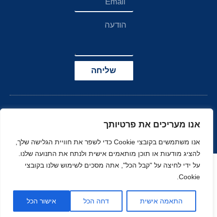
שליחה
אנו מעריכים את פרטיותך
אנו משתמשים בקובצי Cookie כדי לשפר את חוויית הגלישה שלך,
להציג מודעות או תוכן מותאמים אישית ולנתח את התנועה שלנו.
הצהרת נגישות
על ידי לחיצה על "קבל הכל", אתה מסכים לשימוש שלנו בקובצי
Cookie.
© כל הזכויות שמורות
בניה ועיצוב סטודיו
ל-
זהר
נוי
MOONART
התאמה אישית
דחה הכל
אישור הכל