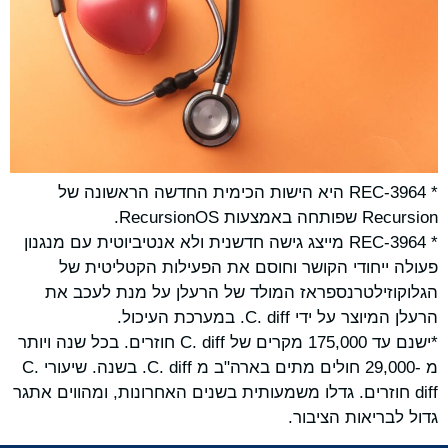
* REC-3964 היא הישות הכימית החדשה הראשונה של
Recursion שפותחה באמצעות RecursionOS.
* REC-3964 מייצג גישה חדשנית ולא אנטיביוטית עם מנגנון
פעולה ייחודי הקושר וחוסם את הפעילות הקטליטית של
הגלוקוזילטרנספראז המולד של הרעלן על מנת לעכב את
הרעלן המיוצר על ידי C. diff. במערכת העיכול.
*ישנם עד 175,000 מקרים של C. diff חוזרים. בכל שנה ויותר
מ -29,000 חולים מתים בארה"ב מ C. diff. בשנה. שיעורי C.
diff חוזרים. גדלו משמעותית בשנים האחרונות, ומהווים אתגר
גדול לבריאות הציבור.