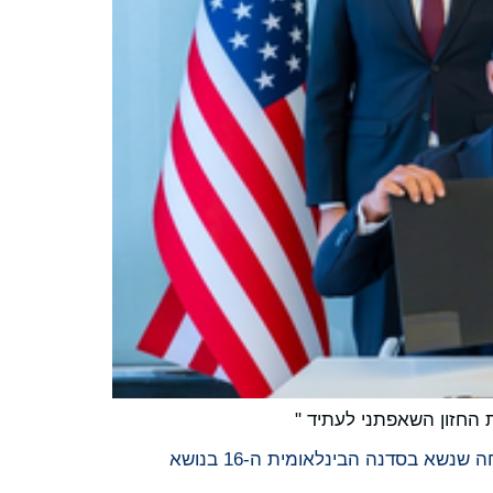
 החזון השאפתני לעתיד "
שליט ראס אל חאימה, איחוד האמירויות, אומר "מדע הוא המצע עליו אנו מבססים את העתיד" במהלך נאום הפתיחה שנשא בסדנה הבינלאומית ה-16 בנושא