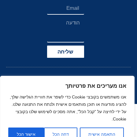
שליחה
אנו מעריכים את פרטיותך
אנו משתמשים בקובצי Cookie כדי לשפר את חוויית הגלישה שלך,
להציג מודעות או תוכן מותאמים אישית ולנתח את התנועה שלנו.
הצהרת נגישות
על ידי לחיצה על "קבל הכל", אתה מסכים לשימוש שלנו בקובצי
Cookie.
© כל הזכויות שמורות
בניה ועיצוב סטודיו
ל-
זהר
נוי
MOONART
התאמה אישית
דחה הכל
אישור הכל