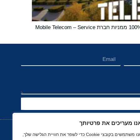
חברת Power International Holding (PIH), קונגלומרט מוכר עולמי המבוסס בקטאר, השלימה רשמית את רכישת 100% ממניות חברת Mobile Telecom – Service
נו מעריכים את פרטיותך
אנו משתמשים בקובצי Cookie כדי לשפר את חוויית הגלישה שלך,