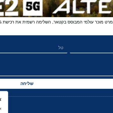
שליחה
א