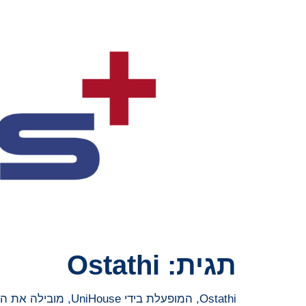
תגית:
Ostathi
Ostathi, המופעלת בידי UniHouse, מובילה את התשתית הדיגיטלית הראשונה והחלוצית במזרח התיכון המקשרת פיתוח כוח אדם מובנה להכנסה מאומתת