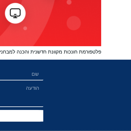
פלטפורמת חונכות מקוונת חדשנית והכנה למבחנים שנבחרה עבור Founders Hub