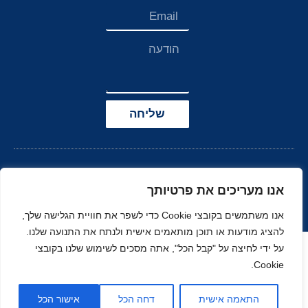
שליחה
אנו מעריכים את פרטיותך
אנו משתמשים בקובצי Cookie כדי לשפר את חוויית הגלישה שלך,
להציג מודעות או תוכן מותאמים אישית ולנתח את התנועה שלנו.
הצהרת נגישות
על ידי לחיצה על "קבל הכל", אתה מסכים לשימוש שלנו בקובצי
Cookie.
© כל הזכויות שמורות
בניה ועיצוב סטודיו
ל-
זהר
נוי
MOONART
התאמה אישית
דחה הכל
אישור הכל