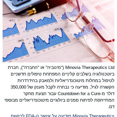
Minovia Therapeutics Ltd ("מינוביה" או "החברה"), חברת
ביוטכנולוגיה בשלבים קליניים המפתחת טיפולים חדשניים
לטיפול במחלות מיטוכונדריאליות ולמאבק בהידרדרות
הקשורה לגיל, מודיעה כי נבחרה לקבל מענק של 350,000
דולר מ-Countdown for a Cure עבור הצעת מחקר
המתייחסת לפיתוח סמנים ביולוגיים מיטוכונדריאליים מבוססי
דם.
Minovia Therapeutics מודיעה על אישור ה-FDA לבקשת