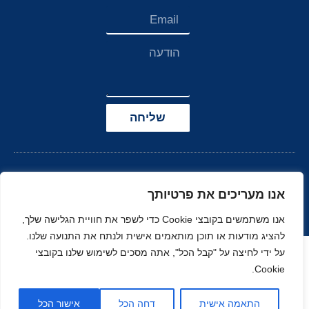
שליחה
אנו מעריכים את פרטיותך
אנו משתמשים בקובצי Cookie כדי לשפר את חוויית הגלישה שלך,
להציג מודעות או תוכן מותאמים אישית ולנתח את התנועה שלנו.
הצהרת נגישות
על ידי לחיצה על "קבל הכל", אתה מסכים לשימוש שלנו בקובצי
Cookie.
© כל הזכויות שמורות
בניה ועיצוב סטודיו
ל-
זהר
נוי
MOONART
התאמה אישית
דחה הכל
אישור הכל