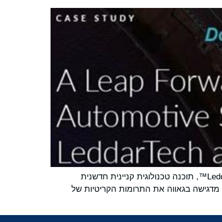
LeddarTech®Holdings Inc. (לידרטק) (נאסד"ק: (LDTC, החברה המפתחת תוכנות לרכב המספקת את LeddarVision™, תוכנה טכנולוגית קניינית חדשנית
נים ותפיסה תחושתית ברמת הבסיס עבור מערכות ADAS ו-AD ויישומי חניה, מדגישה בגאווה את התרומות הקריטיות של