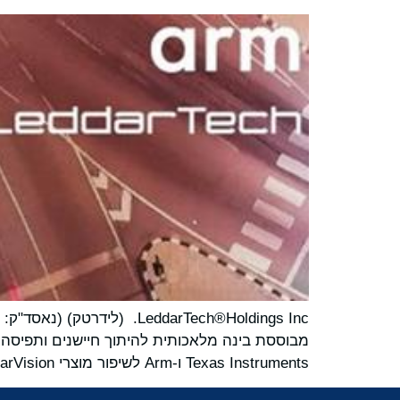
Texas Instruments ו-Arm לשיפור מוצרי LeddarVision פורצי הדרך שלה.