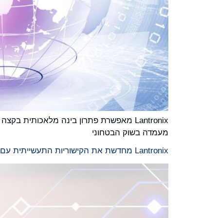
מעמדה בשוק הבטחוני
Lantronix מחדשת את הקישוריות התעשייתית עם השקת סדרת הנתבים האלחוטיים תומכי 5G הזמיני ועטורי הפרסים שלה