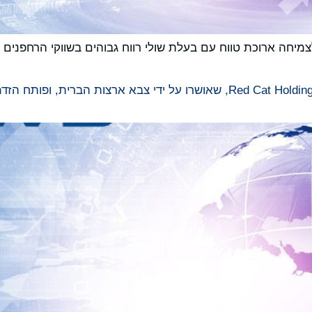
וף פעולה אסטרטגי זה ממצב את Lantronix לצמיחה ארוכת טווח עם בעלת שולי רווח גבוהים
פתרון של Lantronix מניע את Teal Drones, של Red Cat Holdings, שאושרו על י