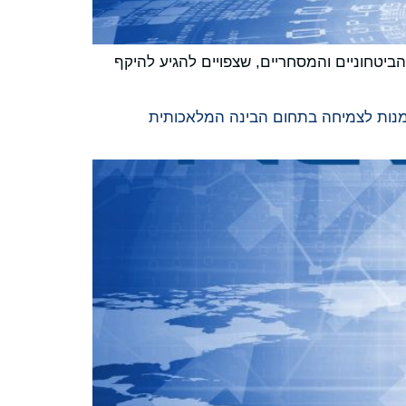
 בשווקי הרחפנים הביטחוניים והמסחריים, שצפויים להגיע להיקף
די צבא ארצות הברית, ופותח הזדמנות לצמיחה בתחום הבינה המלאכותית