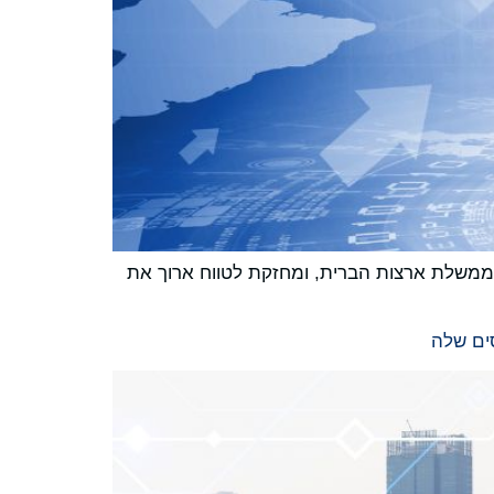
TA ו-NDAA, עם תמיכה במשימות רגישות של ממשלת ארצות הברית, ומחזקת לטווח ארוך את