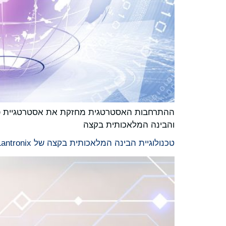
והבינה המלאכותית בקצה
טכנולוגיית הבינה המלאכותית בקצה של Lantronix מעצימה את מעבד הווידאו מבוסס הבינה המלאכותית החדש של Sightline עבור יישומים קריטיים של רחפנים