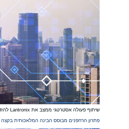
שיתוף פעולה אסטרטגי ממצב את Lantronix להזדמנויות ארוכות טווח בשוק הרחפנים העולמי
פתרון הרחפנים מבוסס הבינה המלאכותית בקצה של Lantronix משלב את פלטפורמות Gremsy ו-Teledyne FLIR להשגת זמני טיסה ארוכים ויע