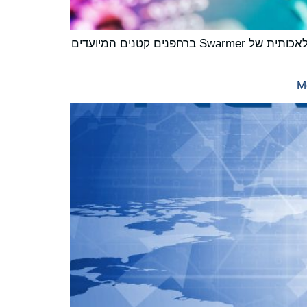
Lantronix תפתח פתרון מותאם המבוסס על Open-Q™ 6490CS SOM של Lantronix לתמיכה בתוכנת הבינה המלאכותית של Swarmer ברחפנים קטנים המיועדים