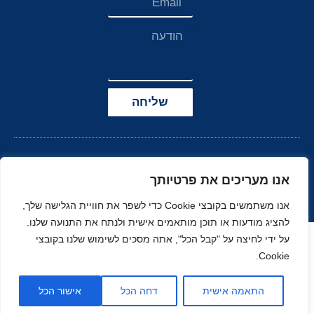
שליחה
אנו מעריכים את פרטיותך
אנו משתמשים בקובצי Cookie כדי לשפר את חוויית הגלישה שלך,
להציג מודעות או תוכן מותאמים אישית ולנתח את התנועה שלנו.
הצהרת נגישות
על ידי לחיצה על "קבל הכל", אתה מסכים לשימוש שלנו בקובצי
Cookie.
© כל הזכויות שמורות
בניה ועיצוב סטודיו
ל-
זהר
נוי
MOONART
התאמה אישית
דחה הכל
אישור הכל