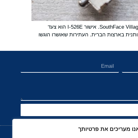
EB5 Capital שמחה להודיע על שני אישורי הבקשה הראשונים של I-526E למשקיעים בפרויקט SouthFace Village at Okemo (JF36). אישור I-526E הוא צעד
ות קבע מותנית בארצות הברית. העתירות שאושרו הוגשו
נו מעריכים את פרטיותך