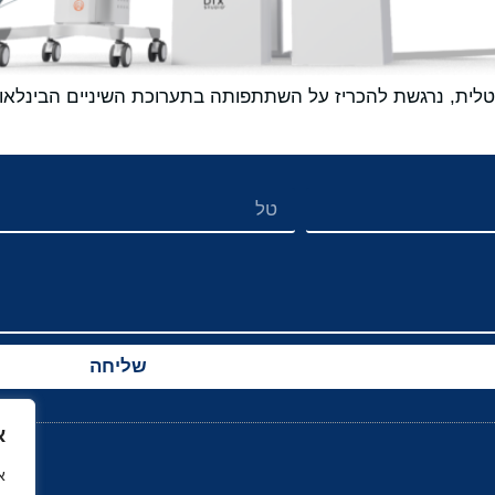
שליחה
א