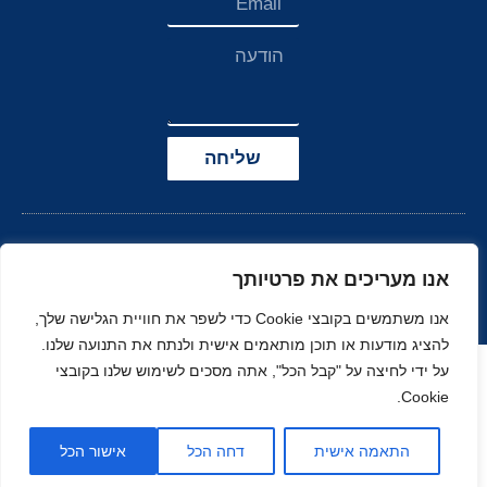
שליחה
אנו מעריכים את פרטיותך
אנו משתמשים בקובצי Cookie כדי לשפר את חוויית הגלישה שלך,
להציג מודעות או תוכן מותאמים אישית ולנתח את התנועה שלנו.
הצהרת נגישות
על ידי לחיצה על "קבל הכל", אתה מסכים לשימוש שלנו בקובצי
Cookie.
© כל הזכויות שמורות
בניה ועיצוב סטודיו
ל-
זהר
נוי
MOONART
התאמה אישית
דחה הכל
אישור הכל