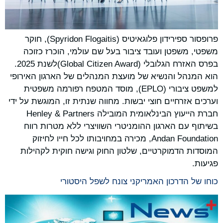
פרופסור ספירידון פלוגאיטיס (Spyridon Flogaitis), חוקר
משפטי, משפטן ועובד ציבור בעל שם עולמי, הוכרז כזוכה
בפרס האזרח הגלובלי (Global Citizen Award)לשנת 2025.
הוא המנהל והנשיא של מועצת המנהלים של הארגון האירופי
למשפט ציבורי (EPLO), מוסד המטפח רפורמה משפטית
וערכים אזרחיים חוצי יבשות. מחווה שנתית זו, המוגשת על ידי
חברת הייעוץ הבינלאומית המובילה Henley & Partners
בשיתוף עם הארגון ההומניטרי השוויצרי ללא מטרות רווח
Andan Foundation, מכירה במחויבותו לכל חייו לחיזוק
המוסדות הדמוקרטיים, שלטון החוק וגישה חוקית לקהילות
פגיעות.
כוחו של הדרכון האמריקני צונח לשפל היסטורי