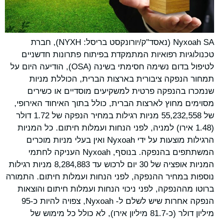
Nyxoah SA (נאסד"ק/יורונקסט בריסל: NYXH), חברת
טכנולוגיות רפואיות המתמקדת בפיתוח פתרונות חדשניים
לטיפול בדום נשימה חסימתי בשינה (OSA), הודיעה היום על
תמחור הנפקה ציבורית בארצות הברית, הכוללת מניות
שנמכרו בהנפקה פרטית למשקיעים מוסדיים או כשירים
מסוימים מחוץ לארצות הברית, כולל בתוך האיחוד האירופי,
של 55,232,558 מניות רגילות במחיר הנפקה של 1.72 דולר
(1.48 אירו) למניה, לפני הנחות ועמלות חיתום. כל המניות
הרגילות מוצעות על ידי Nyxoah ואין בעלי מניות מוכרים
המשתתפים בהנפקה. בנוסף, Nyxoah העניקה לחתמי
המניות אופציה של 30 יום לרכוש עד 8,284,883 מניות רגילות
נוספות במחיר ההנפקה, לפני הנחות ועמלות חיתום. התמורה
ברוטו מההנפקה, לפני ניכוי הנחות ועמלות חיתום והוצאות
הנפקה אחרות שיש לשלם ל- Nyxoah, צפויה להיות כ-95
מיליון דולר (כ-81.7 מיליון אירו), לא כולל כל מימוש של