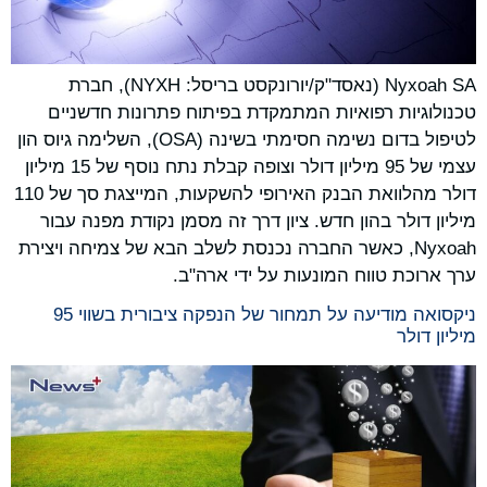
Nyxoah SA (נאסד"ק/יורונקסט בריסל: NYXH), חברת
טכנולוגיות רפואיות המתמקדת בפיתוח פתרונות חדשניים
לטיפול בדום נשימה חסימתי בשינה (OSA), השלימה גיוס הון
עצמי של 95 מיליון דולר וצופה קבלת נתח נוסף של 15 מיליון
דולר מהלוואת הבנק האירופי להשקעות, המייצגת סך של 110
מיליון דולר בהון חדש. ציון דרך זה מסמן נקודת מפנה עבור
Nyxoah, כאשר החברה נכנסת לשלב הבא של צמיחה ויצירת
ערך ארוכת טווח המונעות על ידי ארה"ב.
ניקסואה מודיעה על תמחור של הנפקה ציבורית בשווי 95
מיליון דולר