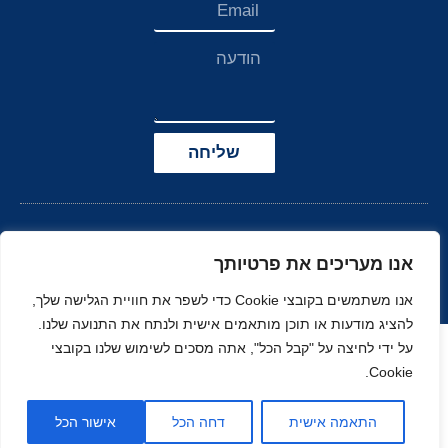
שליחה
אנו מעריכים את פרטיותך
אנו משתמשים בקובצי Cookie כדי לשפר את חוויית הגלישה שלך,
להציג מודעות או תוכן מותאמים אישית ולנתח את התנועה שלנו.
הצהרת נגישות
על ידי לחיצה על "קבל הכל", אתה מסכים לשימוש שלנו בקובצי
Cookie.
© כל הזכויות שמורות
בניה ועיצוב סטודיו
ל-
זהר
נוי
MOONART
התאמה אישית
דחה הכל
אישור הכל