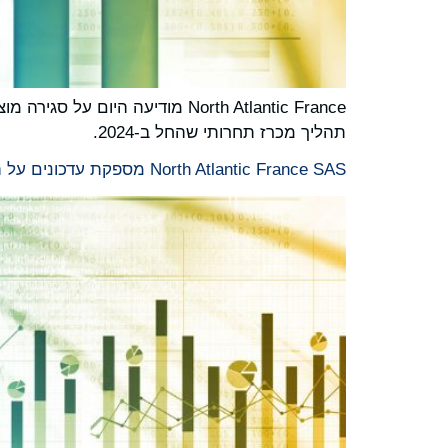
תהליך מכרז תחרותי שהחל ב-2024.
North Atlantic France SAS מספקת עדכונים על הרכישה המתוכננת של נתח הרוב ב-Esso Société Anonyme Française SA