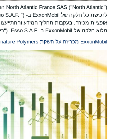
מלוא חלקה של ExxonMobil ב- Esso S.A.F. ("בלוק השליטה") וב-EMCF.
ExxonMobil מכריזה על השקת Signature Polymers