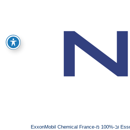
North Atlantic France SAS השלימה בהצלחה את רכישת המניות השולטות ב-Esso Société Anonyme Française SA וב-100% מ-ExxonMobil Chemical France