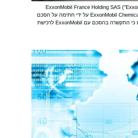
North Atlantic Fran") הודיעה ב-28 במאי 2025 כי נכנסה למשא ומתן בלעדי עם ExxonMobil France Holding SAS ("ExxonMobil")
לרכישת כל חלקה של ExxonMobil ב- Esso Société Anonyme Française SA ("Esso S.A.F. ") וב-ExxonMobil Chemical France SAS על ידי חתימה על הסכם
אופציית מכירה. בעקבות תהליך המידע וההתייעצות עם הגופים המייצגים של העובדים, נורת' אטלנטיק מודיעה היום כי התקשרה בהסכם עם ExxonMobil לרכישת