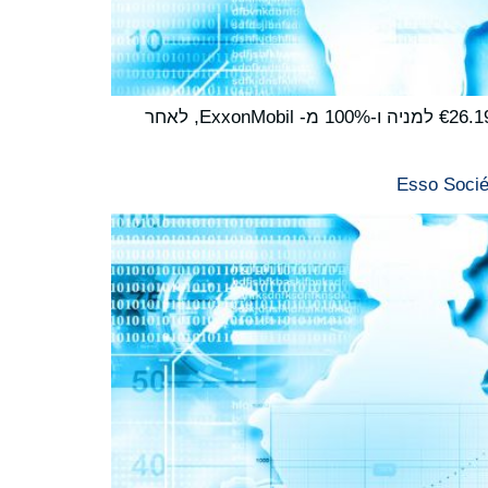
North Atlantic France מודיעה היום על סגירה מוצלחת של רכישת שליטה של 82.89% ב-Esso S.A.F. במחיר של €26.19 למניה ו-100% מ- ExxonMobil, לאחר