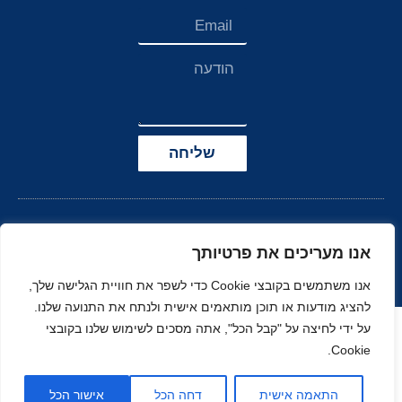
שליחה
אנו מעריכים את פרטיותך
אנו משתמשים בקובצי Cookie כדי לשפר את חוויית הגלישה שלך,
להציג מודעות או תוכן מותאמים אישית ולנתח את התנועה שלנו.
הצהרת נגישות
על ידי לחיצה על "קבל הכל", אתה מסכים לשימוש שלנו בקובצי
Cookie.
© כל הזכויות שמורות
בניה ועיצוב סטודיו
ל-
זהר
נוי
MOONART
התאמה אישית
דחה הכל
אישור הכל