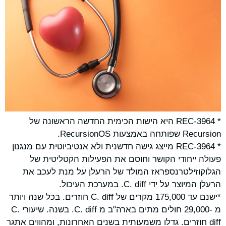
* REC-3964 היא הישות הכימית החדשה הראשונה של
Recursion שפותחה באמצעות RecursionOS.
* REC-3964 מייצג גישה חדשנית ולא אנטיביוטית עם מנגנון
פעולה ייחודי הקושר וחוסם את הפעילות הקטליטית של
הגלוקוזילטרנספראז המולד של הרעלן על מנת לעכב את
הרעלן המיוצר על ידי C. diff. במערכת העיכול.
*ישנם עד 175,000 מקרים של C. diff חוזרים. בכל שנה ויותר
מ -29,000 חולים מתים בארה"ב מ C. diff. בשנה. שיעורי C.
diff חוזרים. גדלו משמעותית בשנים האחרונות, ומהווים אתגר