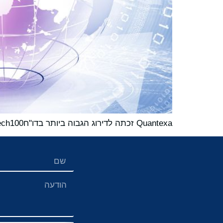
Quantexa זכתה לדירוג הגבוה ביותר בדו"חRiskTech100® לשנת 2025, וזה מדגיש את החוזק והחדשנות שלה בשוק טכנולוגיות הסיכונים והציות המתרחב