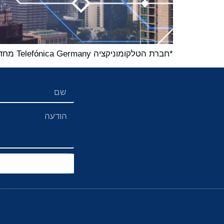
*חברת הטלקומוניקציה Telefónica Germany מחדשת את חוזה התמיכה ב-Oracle עם Spinnaker למשך 3 השנים הקרובות, לאחר חוזה ראשוני בן שנתיים