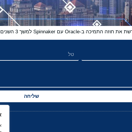
שליחה
א