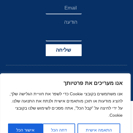
שליחה
אנו מעריכים את פרטיותך
אנו משתמשים בקובצי Cookie כדי לשפר את חוויית הגלישה שלך,
להציג מודעות או תוכן מותאמים אישית ולנתח את התנועה שלנו.
הצהרת נגישות
על ידי לחיצה על "קבל הכל", אתה מסכים לשימוש שלנו בקובצי
Cookie.
© כל הזכויות שמורות
בניה ועיצוב סטודיו
ל-
זהר
נוי
MOONART
התאמה אישית
דחה הכל
אישור הכל