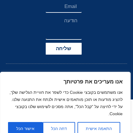
שליחה
אנו מעריכים את פרטיותך
אנו משתמשים בקובצי Cookie כדי לשפר את חוויית הגלישה שלך,
להציג מודעות או תוכן מותאמים אישית ולנתח את התנועה שלנו.
הצהרת נגישות
על ידי לחיצה על "קבל הכל", אתה מסכים לשימוש שלנו בקובצי
Cookie.
© כל הזכויות שמורות
בניה ועיצוב סטודיו
ל-
זהר
נוי
MOONART
התאמה אישית
דחה הכל
אישור הכל