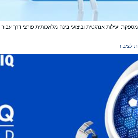
דרת המערכות על שבב החדשה Apollo510 Lite מספקת יעילות אנרגטית וביצועי בינה מלאכו