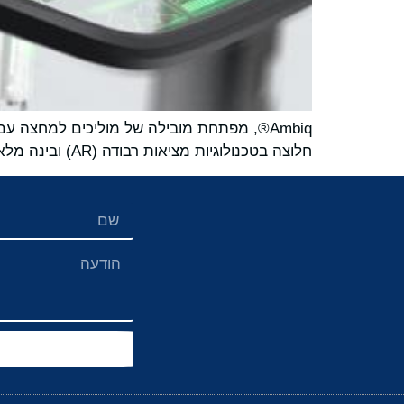
חלוצה בטכנולוגיות מציאות רבודה (AR) ובינה מלאכותית (AI), כדי לחשוף את AiLens, המשקפיים החכמים הקלים ביותר המיועדים ללבישה יומיומית.