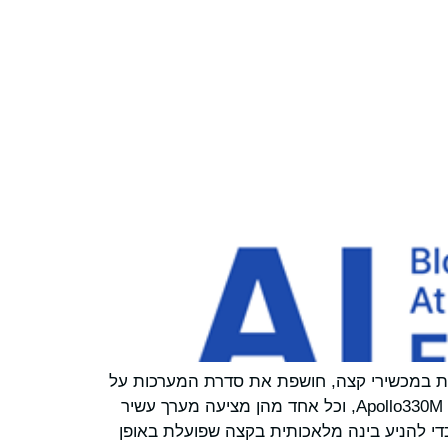
תית במכשירי קצה, חושפת את סדרת המערכות על
שבב (SoC) Apollo330 Plus. הסדרה מכילה את מערכת הבסיס Apollo330 Plus, את Apollo330B Plus, ואת Apollo330M Plus, וכל אחד מהן מציעה מערך עשיר
ד כדי להניע בינה מלאכותית בקצה שפועלת באופן