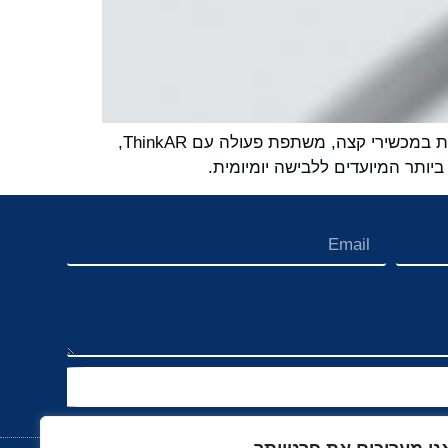
Ambiq®, מפתחת מובילה של מוליכים למחצה עם צריכת הספק נמוך במיוחד ופתרונות המאפשרים בינה מלאכותית במכשירי קצה, משתפת פעולה עם ThinkAR,