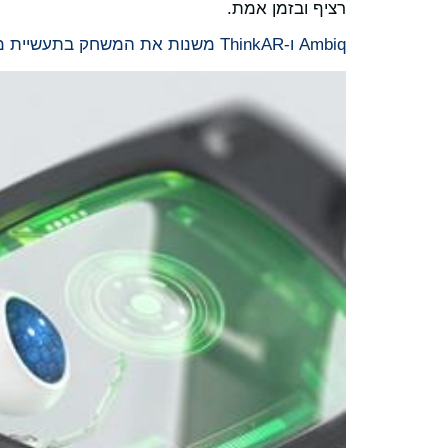
רציף ובזמן אמת.
Ambiq ו-ThinkAR משנות את המשחק בתעשיית משקפי המציאות הרבודה עם AiLens