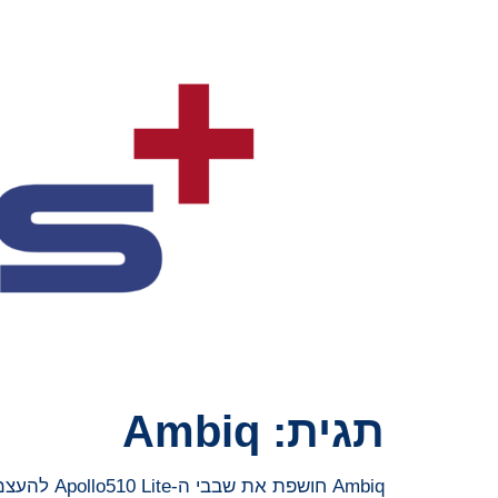
תגית:
Ambiq
Ambiq חושפת את שבבי ה-Apollo510 Lite להעצמת מכשירי קצה פעילים תמידית עם קישוריות Bluetooth דו-מצבית