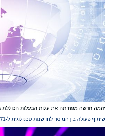
יוזמה חדשה מפחיתה את עלות הבעלות הכוללת בעד 60% ומחזקת את המעבר של ארגונים בינלאומי
שיתוף פעולה בין המוסד לחדשנות טכנולוגית ל-AI71 עם Amazon Web Services למדרוג החדשנות ב-AI באיחוד האמירויות ומעבר לה