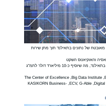
ן מאובטח של נתונים בתאילנד תוך מתן שירות
AWS מתכננת להשקיע למעלה מ-5 מיליארד דולר ולתמוך בהיקף השווה ללמעלה מ-11,000 משרות מלאות בשנה בתאילנד, מה שיוסיף כ-10 מיליארד דולר לתמ"ג
רשימת הלקוחות הפעילים בתאילנד וברחבי דרום מזרח אסיה כוללת את 2C2P, ‏Ascend Money, ‏Bank of Ayudhya‏, Big Data Institute, ‏The Center of Excellence
in Digital and AI for Mental Health, ‏Charoen Pokphand Group, ‏Dailitech, ‏Digital Government Development Agency, ‏ECV, G-Able, ‏KASIKORN Business-