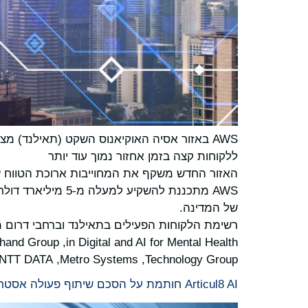
AWS באזור אסיה האוקיאנוס השקט (תאילנד) מ
ללקוחות קצה בזמן אחזור נמוך עוד יותר
האזור החדש משקף את המחוייבות ארוכת הטווח של AWS לעמידה בדרישות גבוהות לשירותי ענן בתאילנד וברחבי אסיה והאוקיאנ
של המדינה.
Technology Group, ‏Metro Systems, ‏NTT DATA, ‏בורסת תאילנד וגורמים רבים נוספים אשר מתחדשים ב-AWS.
Articul8 AI חותמת על הסכם שיתוף פעולה אסטרטגי עם AWS כדי לספק פתרונות בינה מלאכותית יוצרת לארגונים