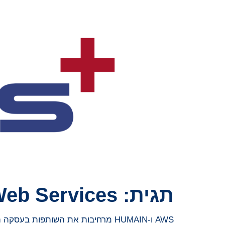
תגית:
eb Services
AWS ו-HUMAIN מרחיבות את השותפות בעסקה הכוללת תשתית AI של NVIDIA ושבב AWS AI לקידום חדשנות גלובלית בבינה מלאכותית