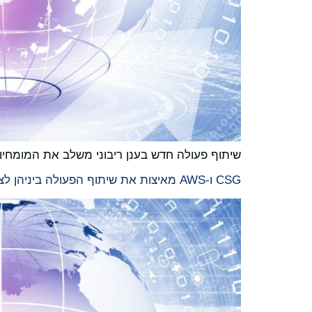
שיתוף פעולה חדש בענן ריבוני משלב את המומחיות ביישומי SAP ארגוניים עם תשתית הענן של AWS ומאפשר חידושי AI בענפים ב
CSG ו-AWS מאיצות את שיתוף הפעולה ביניהן לצורך האצת המעבר לענן בשירותי תקשורת ובשירותים פיננסיים