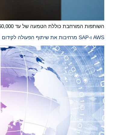
השותפות המורחבת כוללת הטמעה של עד 150,000 מאיצי בינה מלאכותית, כולל תשתית AI NVIDIA GB300s החדשנית ושבבי Trainium של AWS.
AWS ו-SAP מרחיבות את שיתוף הפעולה לקידום הריבונות הדיגיטלית ברחבי אירופה