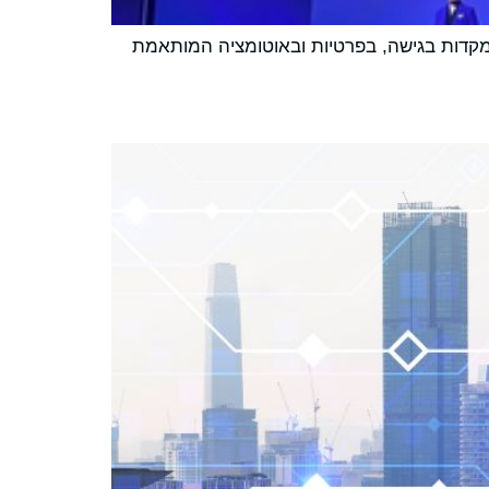
ישה הגלובלית למודלי Falcon של TII וכן למוצרי הבינה המלאכותית של AI71, תוך התמקדות בגישה, בפרטיות ובאוטומציה המותאמת