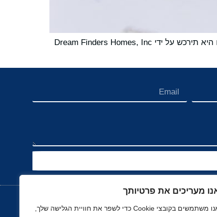
חברת ביטוח הבעלות (טייטל) Alliant National ‏("Alliant National") הכריזה היום כי חתמה על הסכם סופי במסגרתו היא תירכש על ידי Dream Finders Homes, Inc
נו מעריכים את פרטיותך
אנו משתמשים בקובצי Cookie כדי לשפר את חוויית הגלישה שלך,