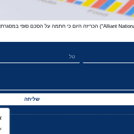
שליחה
א