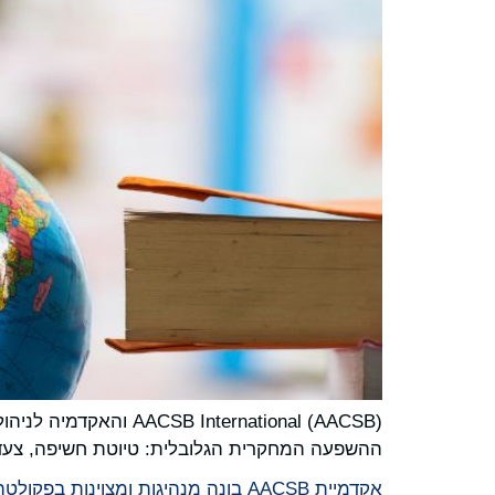
ההשפעה המחקרית הגלובלית: טיוטת חשיפה, צעד 
אקדמיית AACSB בונה מנהיגות ומצוינות בפקולטה באמצעות תוכניות מבוססות כישורים