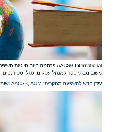
משוב מבתי ספר למנהל עסקים, סגל, סטודנטים, מע
עידן חדש להשפעה מחקרית: AACSB, AOM ושותפים גלובליים מזמינים משוב ציבורי על מסגרת ציון הדרך