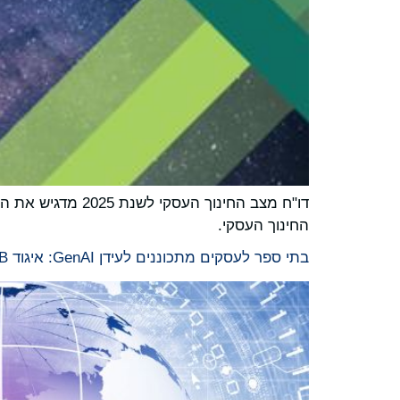
דו"ח מצב החינוך
החינוך העסקי.
בתי ספר לעסקים מתכוננים לעידן GenAI: איגוד AACSB משתף בממצאי סקר עולמי