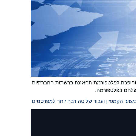
Mel, מובילה עולמית בתחום המדיה, המודיעין החברתי והצרכני, הודיעה היום על שילוב חדש עם Snap Inc., והופכת לפלטפורמת ההאזנה ברשתות החברתיות
 שלהם בפלטפורמה.