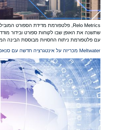
שתשנה את האופן שבו לקוחות ספורט ובידור מודדי
עם פלטפורמת ניתוח החסויות מבוססת הבינה המלאכותית של Relo, לצד פתרונות מודיעין
Meltwater מכריזה על אינטגרציה חדשה עם סנאפצ'ט (Snapchat) להאזנה ברשתות החברתיות