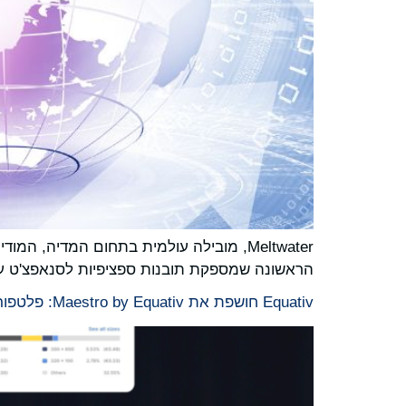
הראשונה שמספקת תובנות ספציפיות לסנאפצ'ט עבו
Equativ חושפת את Maestro by Equativ: פלטפורמת אצירת התוכן מקצה להקצה המתקדמת ביותר שלה לשיפור ביצועי הקמפיין ועבור שליטה רבה יותר למפרסמים