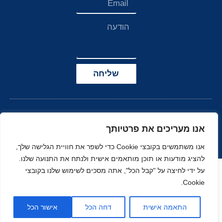
שליחה
אנו מעריכים את פרטיותך
אנו משתמשים בקובצי Cookie כדי לשפר את חוויית הגלישה שלך,
להציג מודעות או תוכן מותאמים אישית ולנתח את התנועה שלנו.
הצהרת נגישות
על ידי לחיצה על "קבל הכל", אתה מסכים לשימוש שלנו בקובצי
Cookie.
© כל הזכויות שמורות
בניה ועיצוב סטודיו
ל-
זהר
נוי
MOONART
התאמה אישית
דחה הכל
אישור הכל