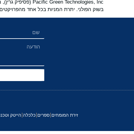
 Technologies, Inc
בשוק הפולני. יתרת המניות בכל אחד מהפרויקטים המציעים 50 מגה-וואט, תירכש בהתאם למימוש ציוני
זירת המומחים
ספרים
כלכלה
הייטק וטכנו