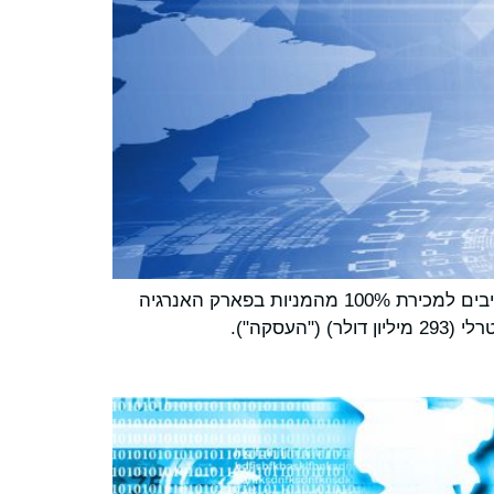
פסיפיק גרין טכנולוגיות (Pacific Green Technologies, Inc), (OTCQB: PGTK ) מודיעה כי חתמה על מסמכים מחייבים למכירת 100% מהמניות בפארק האנרגיה