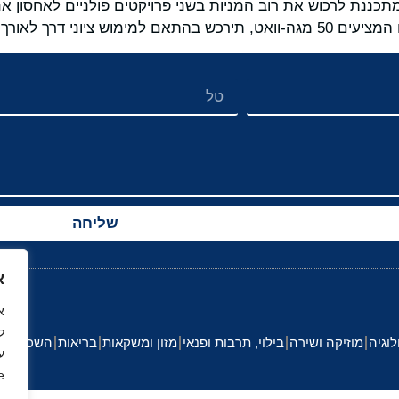
Pacific Green (פסיפיק גרין), מתכננת לרכוש את רוב המניות בשני פרויקטים פול
 דרך לאורך הפרויקט.
שליחה
א
ל
לוגיה
מוזיקה ושירה
בילוי, תרבות ופנאי
מזון ומשקאות
בריאות
השכלה וחי
ע
.