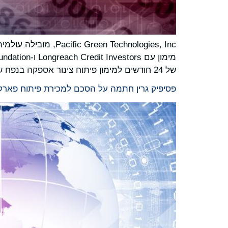
 Technologies, Inc
של 24 חודשים למימון פיתוח צינור אספקה בנפח של 7 גיגה-וואט/שעה ולהרחבת הפלטפורמה בשוק האוסטרלי.
פסיפיק גרין חתמה על הסכם למכירת פיתוח פארק האנרגיה Limestone Coast North בהספק של 250 מגה-ווא