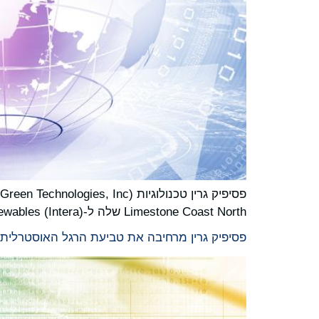
Limestone Coast North שלה ל-Intera Renewables (Intera) בעסקה המייצגת שווי ארגוני של 460 מיליון דולר אוסטרלי (293 מיליון דולר) ("העסקה").
פסיפיק גרין מרחיבה את טביעת הרגל האוסטרלית 