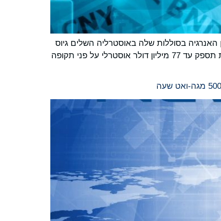
כי עסק אחסון האנרגיה בסוללות שלה באוסטרליה השלים גיוס
מימון עם Longreach Credit Investors ו-Australian Philanthropic Services Foundation. קרן ההשקעות המאוגדת תספק עד 77 מיליון דולר אוסטרלי על פני תקופה