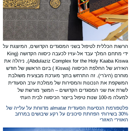
הרשות הכללית לטיפול בשני המסגדים הקדושים, המיוצגת על
ידי מתחם המלך עבד אל-עזיז לכעבה כיסווה הקדושה (King
Abdulaziz Complex for the Holy Kaaba Kiswa), ניהלה את
האירוע של החלפת הכיסווה (Kiswa ) ביום הראשון של חודש
מוחרם (היג'רי). זה התרחש בתוך מערכת מבצעית משולבת
המשקפת את הנכונות והמסירות של ממלכת ערב הסעודית
לשרת את שני המסגדים הקדושים – המשך מורשת של
למעלה מ-100 שנות טיפול בייצור הכיסווה לבית העתי
פלטפורמת הנסיעות הסעודית almatar מדווחת על עלייה של
30% בשירותי הפחתת סיכונים על רקע שיבושים במרחב
האווירי האזורי