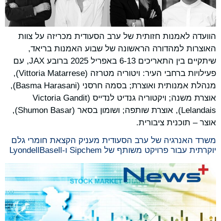
הוועדה לאמנות חזותית של ערב הסעודית מכריזה על צוות
האוצרות למהדורה הראשונה של שבוע האמנות בריאד,
שיתקיים בין התאריכים 6-13 באפריל 2025 ברובע JAX, עם
פעילויות ברחבי העיר: ויטוריה מטרזה (Vittoria Matarrese),
מנהלת אמנותית ואוצרת; בסמה חרסני (Basma Harasani),
אוצרת משנה; ויקטוריה גנדיט לנדייס (Victoria Gandit
Lelandais), אוצרת שותפה; ושומון בסאר (Shumon Basar),
אוצר – תוכנית ציבורית.
משרד האנרגיה של ערב הסעודית מעניק הקצאת חומרי גלם
יוקרתית עבור פרויקט משותף של Sipchem ו-LyondellBasell