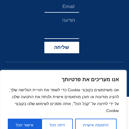
שליחה
אנו מעריכים את פרטיותך
אנו משתמשים בקובצי Cookie כדי לשפר את חוויית הגלישה שלך,
להציג מודעות או תוכן מותאמים אישית ולנתח את התנועה שלנו.
הצהרת נגישות
על ידי לחיצה על "קבל הכל", אתה מסכים לשימוש שלנו בקובצי
Cookie.
© כל הזכויות שמורות
בניה ועיצוב סטודיו
ל-
זהר
נוי
MOONART
התאמה אישית
דחה הכל
אישור הכל