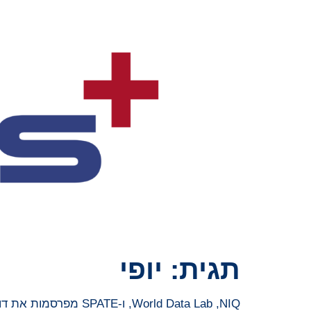
תגית:
יופי
NIQ, ‏World Data Lab, ו-SPATE מפרסמות את דו"ח "עתיד היופי" – מדריך למסע דורי של קוני מוצרי טיפוח ברחבי העולם