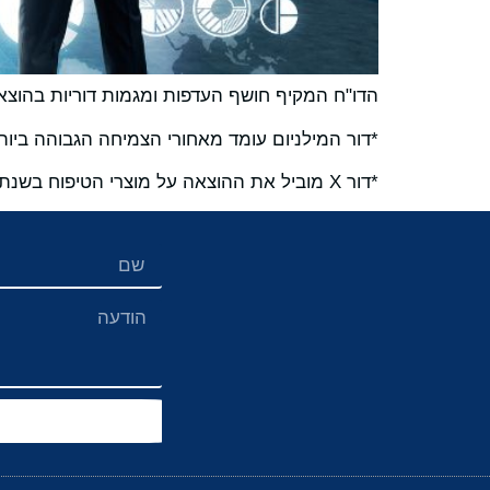
הדו"ח המקיף חושף העדפות ומגמות דוריות בהוצאו
*דור המילניום עומד מאחורי הצמיחה הגבוהה ביותר, 193 מיליארד דולר, ועוקף את התחזית של דור X לשנ
*דור X מוביל את ההוצאה על מוצרי הטיפוח בשנת 2024, עם צפי לגידול של 150 מיליארד דולר בעשור הבא