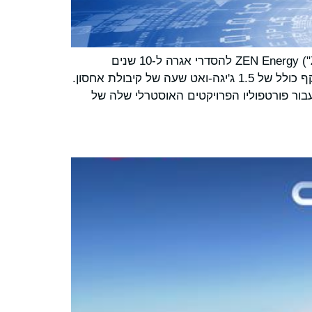
פסיפיק גרין שמחה להודיע כי עסקי אחסון אנרגיית הסוללות שלה באוסטרליה חתמו על הסכם התחייבות עם ZEN Energy ("ZEN") להסדרי אגרה ל-10 שנים
בשלושה פרויקטים של מערכת אחסון אנרגיה סוללות (BESS) הממוקמים בויקטוריה, ניו סאות' ויילס וקווינסלנד בהיקף כולל של 1.5 ג'יגה-ואט שעה של קיבולת אחסון.
בור פורטפוליו הפרויקטים האוסטרלי שלה של