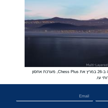
BYD Energy Storage, חטיבה עסקית של BYD Company Limited, כספקית של פתרונות אנרגיה מתחדשת, חשפה ב-26 במרץ את Chess Plus, מערכת אחסון