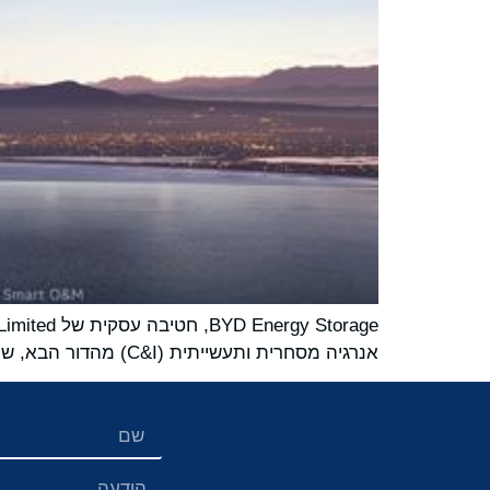
אנרגיה מסחרית ותעשייתית (C&I) מהדור הבא, שנועדה להתמודד עם אתגרים בבטיחות, יעילות ורווחיות בשוק תחרותי עז.