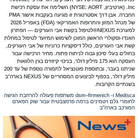
Inc. (ארטיביון, NYSE: AORT) השלימה את עסקת רכישת
החברה. אבן דרך אסטרטגית זו מגיעה בעקבות אישור PMA
של מנהל המזון והתרופות האמריקאי (FDA) באפריל 2026
למערכת NEXUS®לטיפול בקשת אבי העורקים — הפתרון
האנדו-וסקולרי הראשון המוכן לשימוש המיועד לטיפול במחלת
קשת אבי העורקים, כולל דיסקציות כרוניות של אבי העורקים,
בחולים בעלי סיכון גבוה לניתוח פתוח. מחיר הרכישה עבור
העסקה הוא 175 מיליון דולר, בניכוי קיזוזים בגין הלוואות
שניתנו בעבר, ובתוספת פוטנציאל לתמורה נוספת של עד 200
מיליון דולר, בכפוף לביצועים המסחריים של NEXUS בארה"ב
בשנתיים הקרובות.
Medisca ו- dsm–firmenich משתפות פעולה להרחבת הגישה
לחומרי גלם ויטמינים ברמה פרמצבטית עבור שוק הפארם
המורכב בארה"ב