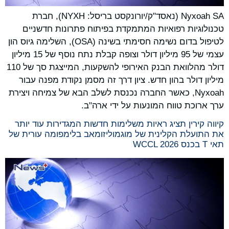
Nyxoah SA (נאסד"ק/יורונקסט בריסל: NYXH), חברת
טכנולוגיות רפואיות המתמקדת בפיתוח פתרונות חדשניים
לטיפול בדום נשימה חסימתי בשינה (OSA), השלימה גיוס הון
עצמי של 95 מיליון דולר וצופה קבלת נתח נוסף של 15 מיליון
דולר מהלוואת הבנק האירופי להשקעות, המייצגת סך של 110
מיליון דולר בהון חדש. ציון דרך זה מסמן נקודת מפנה עבור
Nyxoah, כאשר החברה נכנסת לשלב הבא של צמיחה ויצירת
ערך ארוכת טווח המונעות על ידי ארה"ב.
קיווה קירין תציג ראיות משלימות חדשות המגדירות עוד יותר
את התועלת הקלינית של מוגמוליזומאב בלימפומה עורית של
תאי T בכנס WCCL 2026