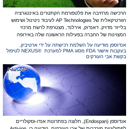
הרכישה מרחיבה את פלטפורמת הקתטרים באינטגרציה
הוורטיקאלית של AP Technologies לעיבוד ניטינול ושימוש
בלייזר מדויק. דאנדוק, אירלנד, מצטרפת לרשת מרכזי
המצוינות של החברה בפעילות הראשונה שלה באירופה
אנדוספן מודיעה על השלמת רכישתה על ידי ארטיביון,
בעקבות אישור FDA מסוג PMA למערכת NEXUS® ‎ לטיפול
בקשת אבי העורקים
אנדוספן (Endospan), חלוצה בפתרונות אנדו-וסקולריים
לפתולוגיות מורכבות של אבי העורקים, הודיעה כי Artivion,