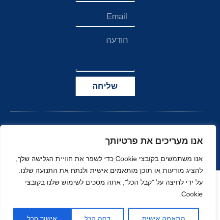
שליחה
אנו מעריכים את פרטיותך
אנו משתמשים בקובצי Cookie כדי לשפר את חוויית הגלישה שלך,
להציג מודעות או תוכן מותאמים אישית ולנתח את התנועה שלנו.
הצהרת נגישות
על ידי לחיצה על "קבל הכל", אתה מסכים לשימוש שלנו בקובצי
Cookie.
© כל הזכויות שמורות
בניה ועיצוב סטודיו
ל-
זהר
נוי
MOONART
התאמה אישית
דחה הכל
אישור הכל