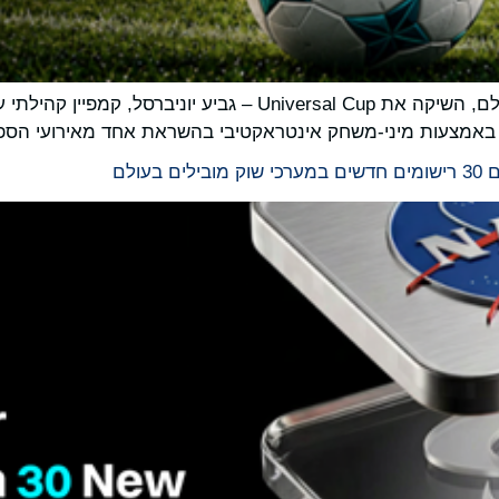
Bitget , הבורסה האוניברסלית (UEX) הגדולה בעולם, השיקה את p