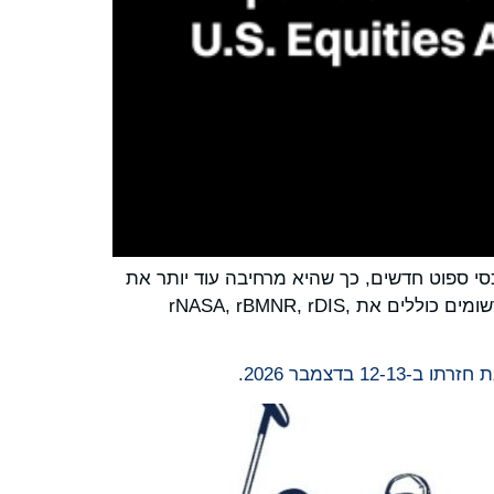
 הבורסה האוניברסלית (UEX) הגדולה בעולם, הרחיבה את ליין נכסי מניות הספוט שלה עם רישום של 30 נכסי ספוט חדשים, כך שהיא מרחיבה עוד יותר את
הגישה של המשתמשים להזדמנויות שוק מסורתיות במסגרת ההשקה של Stock 2.0 לאחרונה. הנכסים החדשים הרשומים כוללים את rNASA, rBMNR, rDIS,