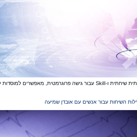
שני רכיבי אספקה חדשים, MCP עבור בינה מלאכותית שיחתית ו-Skill עבור גי