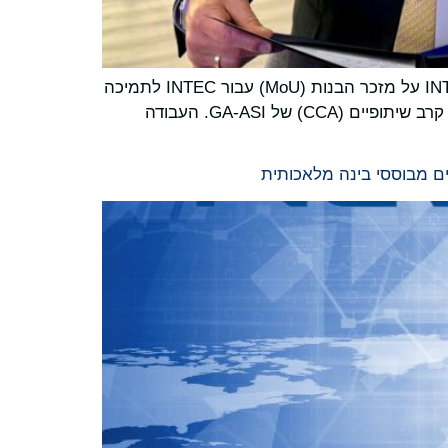
היום בתערוכת ILA Berlin Air, חתמו חברת General Atomics Aeronautical Systems, Inc. (GA-ASI) וקבוצת INTEC על מזכר הבנות (MoU) עבור INTEC לתמיכה
בארכיטקטורה ובשילוב של מערכות משימה, כניסה לשירות ושירותי תמיכה לוגיסטית עבור סדרת Gambit של מטוסי קרב שיתופיים (CCA) של GA-ASI. העבודה