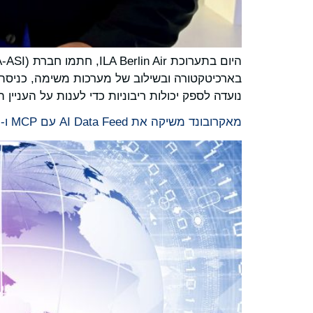
נועדה לספק יכולות ריבוניות כדי לענות על העניין הגובר ב-CCA
מאקרובונד משיקה את AI Data Feed עם MCP ו-Skill, ומביאה מודיעין מאקרו-כלכלי מנוהל לתהליכי עבודה ארגוניים מבוססי בינה מלאכותית