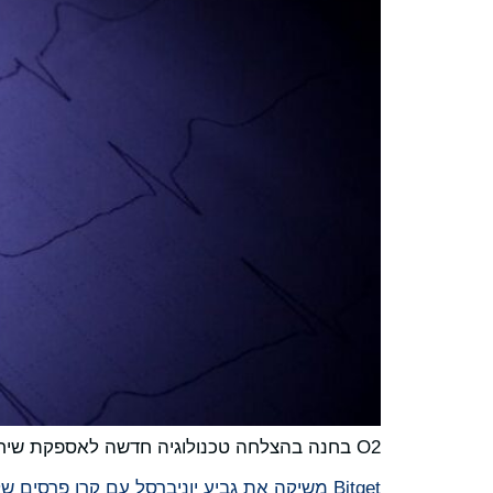
O2 בחנה בהצלחה טכנולוגיה חדשה לאספקת שיחות טלפון ברורות יותר ללקוחות עם אובדן שמיעה
Bitget משיקה את גביע יוניברסל עם קרן פרסים של 250,000 יחידות USDT