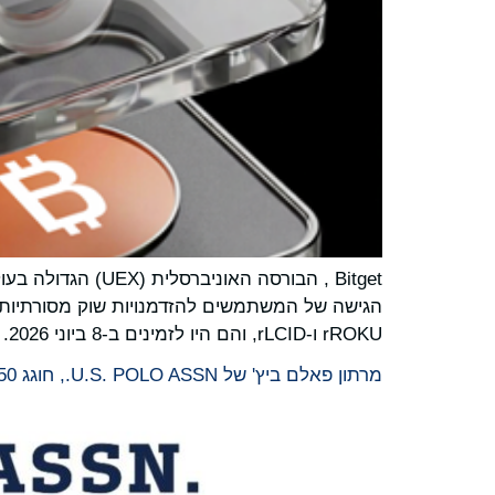
rROKU ו-rLCID, והם היו לזמינים ב-8 ביוני 2026.
מרתון פאלם ביץ' של U.S. POLO ASSN., חוגג 250 שנה לאמריקה, ומוסיף פרסים כספיים בסך 17,000 דולר לקראת חזרתו ב-12-13 בדצמבר 2026.