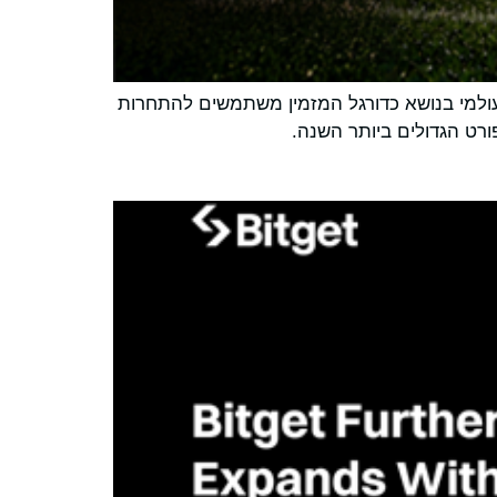
Universal Cu – גביע יוניברסל, קמפיין קהילתי עולמי בנושא כדורגל המזמין משתמשים להתחרות