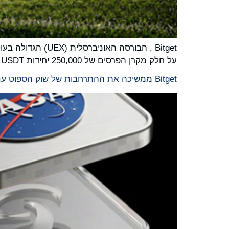
על חלק מקרן הפרסים של 250,000 יחידות USDT באמצעות מיני-משחק אינטראקטיבי בהשראת אחד מאירועי הספורט הגדולים ביותר השנה.
Bitget ממשיכה את ההתרחבות של שוק הספוט עם 30 רישומים חדשים במערכי שוק מובילים בעולם