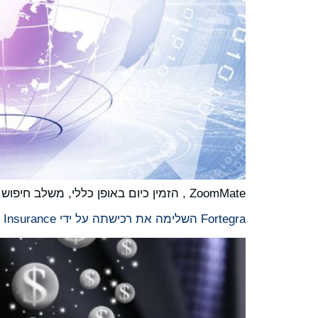
ZoomMate , הזמין כיום באופן כללי, משלב חיפוש סוכני, מצגות ותוצרים שנוצרו על ידי בינה מלאכותית, וביצוע אוטומטי Salesforce, Jira, Slack, ServiceNow ועוד
Fortegra השלימה את רכישתה על ידי DB Insurance