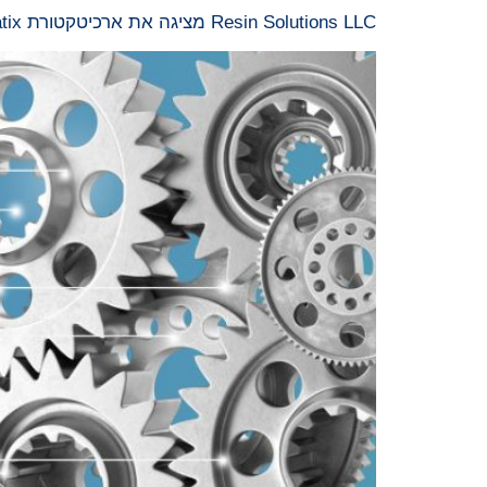
Resin Solutions LLC מציגה את ארכיטקטורת Stratix™, מותג עבור מוצרים המשרתים יישומי תעופה וחלל וביטחון