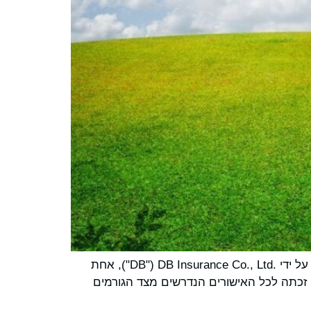
Fortegra Group, Inc.‎ ‏("Fortegra"), חברת ביטוח ייעודית הפועלת ברחבי העולם, הודיעה היום על השלמת רכישתה על ידי DB Insurance Co., Ltd.‎ ‏("DB"), אחת
רות הביטוח המובילות בקוריאה בתחום ביטוחי הרכוש והנפגעים. העסקה, אשר הוכרזה ב-26 בספטמבר 2025, זכתה לכל האישורים הנדרשים מצד הגורמים