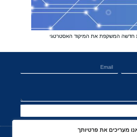
רונות חומרים מתקדמים, הכריזה על השקת Stratix™, זהות ממותגת חדשה המשקפת את המיקוד האסטרטגי
נו מעריכים את פרטיותך