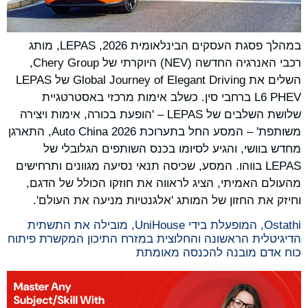
במהלך פסגת העסקים הבינלאומית 2026, LEPAS, מותג
רכבי האנרגיה החדשה (NEV) היוקרתי של Chery Group,
השלים את Global Journey of Elegant Driving של LEPAS
L6 PHEV ברחבי סין. כשלב אימות מרכזי באסטרטגיית
שלושת השלבים של LEPAS – 'הופעת בכורה, אימות ויצירה
משותפת' – המסע החל בתערוכת Auto China 2026, התארגן
מחדש בוושי, והגיע לסיומו בכנס השותפים הגלובלי של
LEPAS בווהו. המסע, שכיסה תנאי נסיעה מגוונים ותרחישים
מהעולם האמיתי, הציג לראווה את חוזקו הכולל של הדגם,
וחיזק את החזון של המותג 'אלגנטיות מניעה את העולם'.
Ostathi, המופעלת בידי UniHouse, מובילה את התשתית
הדיגיטלית הראשונה והחלוצית במזרח התיכון המקשרת פיתוח
כוח אדם מובנה להכנסה מאומתת