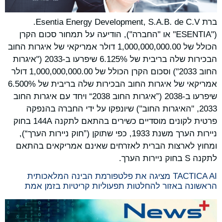
ברת Esentia Energy Development, S.A.B. de C.V.
("ESENTIA" או "החברה"), הודיעה על תמחור סכום הקרן
הכולל של 1,000,000,000.00 דולר אמריקאי של איגרות החוב
הבכירות שלה בריבית של 6.125% שיפרעו ב-2033 ("איגרות
החוב 2033") וסכום הקרן הכולל של 1,000,000,000.00 דולר
אמריקאי של איגרות החוב הבכירות שלה בריבית של 6.500%
שיפרעו ב-2038 (”איגרות החוב 2038“ ויחד עם איגרות החוב
2033, "האיגרות החוב") שיונפקו על ידי החברה בהנפקה
פרטית לקונים מוסדיים כשירים בהתאם לתקנה 144A בחוק
ניירות הערך משנת 1933, כפי שתוקן (”חוק ניירות הערך“),
ומחוץ לארצות הברית לאזרחים שאינם אמריקאים בהתאם
לתקנה S בחוק ניירות הערך.
TACTICA AI מציגה את פלטפורמת הבינה המלאכותית
הראשונה באזור להחלטות תפעוליות קריטיות בזמן אמת