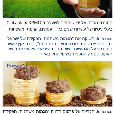
החברה נוסדה על ידי שותפים לשעבר ב-KPMG וב-Citibank,
בעלי ניסיון של עשרות שנים בליווי עסקים, קרנות ומשפחות
Jefferies השיקה את "מגמות משתנות: תפקידה של ישראל
כבירה הפיננסית במזרח התיכון המתפתח", דו"ח מקיף אשר
נותן דגש על הגמישות בשוק ההון הישראלי ועל עוצמתה של
האקוסיסטמה הטכנית בשינוי החל באזור
‏Jefferies הכריזה על פרסום הדו"ח "מגמות משתנות: תפקידה