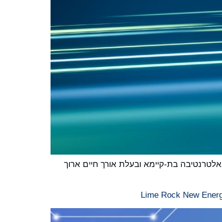
בה ומאפשרת שדרוג ישיר למערכות UPS קיימות, תוך שימוש באלטרנטיבה בת-קיימא ובעלת אורך חיים ארוך