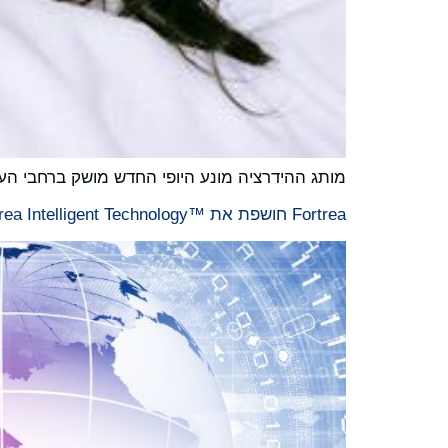
מותג ההידרציה מונע היופי החדש מושק ברחבי הע
Fortrea חושפת את Fortrea Intelligent Technology™‎ כדי לעזור לספונסרים ואתרים להפעיל ניסויים חכמים ומשולבים יותר