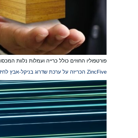
פורטפוליו החוזים כולל כרייה ועמלות נלוות המכסות הוצאות בנקא
ZincFive הכריזה על ערכת שדרוג בניקל-אבץ לחידוש של תשתיות אחסון האנרגיה הקיימות של מערכות UPS