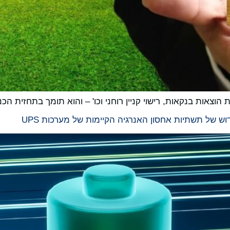
ות, רישוי קניין רוחני וכו' – והוא תומך בתחזית הכנסות של 200 מיליון דולר לשנת