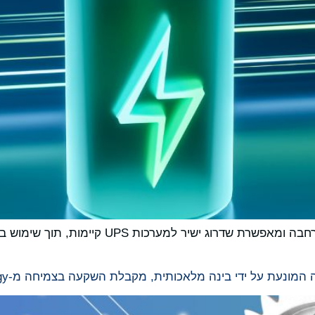
ערכת השדרוג מוכנה להפעלה, בטוחה, ניתנת להרח
 על ידי בינה מלאכותית, מקבלת השקעה בצמיחה מ-Lime Rock New Energy