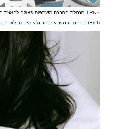
LRNE והנהלת החברה משתפות פעולה להאצת הצמיחה הגלובלית של פתרונות הראייה המכאנית המובילים של Boulder Imaging
iHerb נבחרה כקמעונאית הבינלאומית הבלעדית עבור מוצרי ה-k2o של קיילי ג'נר