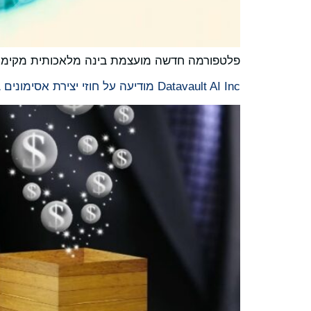
פלטפורמה חדשה מועצמת בינה מלאכותית מקימה 
Datavault AI Inc מודיעה על חוזי יצירת אסימונים בשווי 750 מיליון דולר שנחתמו ברבעון הראשון של 2026, והניבו 77 מיליון דולר בעמלות נלוות