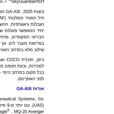
®
דגמיSkyGuardian
ו- SeaGuardian
בשנת 2025, GA-ASI השיגה את
יחיד המאפשר פעולות שגר
הבריטי המקומיים, מרח
בפריסות מעבר לים. אך 
שילוב מלא במרחב האוויר
לפני האוקיינוס.
אודות GA-ASI
(UAS). עם יותר מ-9 מיליון שעות טיסה, ליין ה- Predator
®
agle
, MQ-20 Avenger