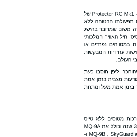
(MTC) הראשונה אי פעם עבור ה- Protector RG Mk1 של
ימתה את תפעולתו הבטוחה ללא
Protec של בריטניה זכתה להכרה משום שמדובר בהישג
סי חיל האוויר המלכותי
 במטווחים נפרדים או
ישות עתידיות המבקשות
י העולם.
 שהמטוסים שהוחכרו ליפן הוסבו כעת
 שימשה את יפן כדי לספק מודעות מצבית בזמן אמת
גו המאפשר חיפוש וסיור בזמן אמת מעל ומתחת
ילה בעולם של מערכות מטוסים ללא טייס
של UAS טס כבר למעלה מ-30 שנה וכולל את MQ-9A
, XQ-67A ו-