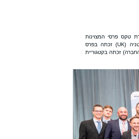
) זכתה בשני פרסים במסגרת טקס פרסי המצוינות
השנתיים ה-21 של Aviation Week בשבוע שעבר. תוכנית המגן של GA-ASI בבריטניה (UK) זכתה בפרס
ופעלת על ידי החברה) זכתה בקטגוריית