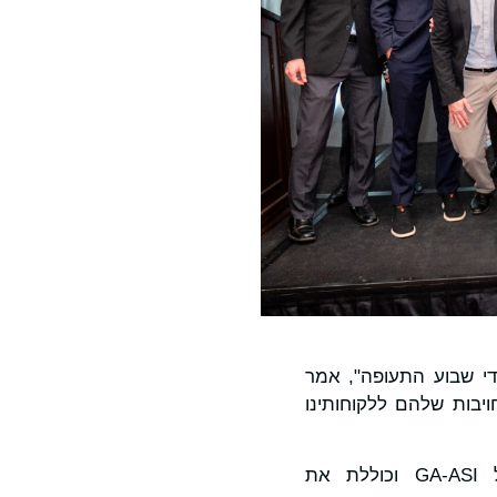
חשובות הללו של MQ-9B זכו להכרה על ידי שבוע התעופה", אמר
המחויבות שלהם ללקוחותינו
MQ-9B היא מערכת המטוסים המופעלים מרחוק (RPA) המתקדמת ביותר של GA-ASI וכוללת את