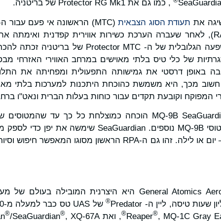
®
, כמו גם את Protector RG Mk1 של בריטניה.
תעודת הסוג הצבאית
חיל האוויר המלכותי (RAF), לאחר שעברה הערכת כשירות אווירית קפדנית וא
הגבלות גיאוגרפיות. ההשפעה הגלובלית של ה- tor MTC
תיות של כלי טיס בלתי מאוישים במרחב האווירי האזרחי מבסי
יבה באופן דרסטי את גמישותה התפעולית ומפחיתה את התלות
חשוב מכך, היא משמשת כהוכחת היתכנות למערכות בלתי מאו
י המפוקח וקובעת תקדים עבור כוחות בעלות הברית ונאט"ו ברחב
ביפן, תוכנית MQ-9B SeaGuardian COCO הוכחה כמוצלחת כל כך עד
למכירות, וכעת הוזמנו מטוסי MQ-9B נוספים. SeaGuardian
בכל מקום במרחב הימי – יום או לילה. זהו גם ה-RPA הראשון מסו
General Atomics Aeronautical Systems, Inc היא היצרנית המוב
®
®
®
®
®
, MQ-1C Gray E
Reaper
, ואת MQ-9B , SkyGuardian
/SeaGuardian