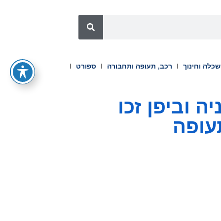
כלה וחינוך
רכב, תעופה ותחבורה
ספורט
ל GA-ASI בבריטניה וביפן זכו
עופה