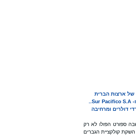
United States Polo Ass - איגוד הפולו של ארצות הברית
(USPA), גאה להכריז על השקתו בשוק הארגנטינאי לצד שותפי המותג Incom S.p.a.ו- Sur Pacifico S.A..
די דולרים ומרחיבה
בה ספורט הפולו לא רק
בתרבות המקומית. U.S. Polo Assn. תתחיל עם השקת קולקציית הגברים