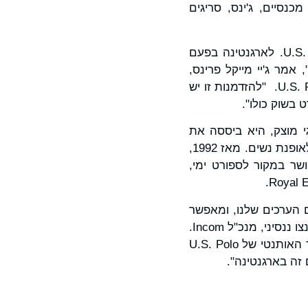
, מכנסיים, ג'ינס, סריגים
"השותפות עםIncom S.p.a. ו- Sur Pacifico S.A. כדי להביא את המותג U.S. Polo Assn. לארגנטינה בפעם
אמר ג'יי מייקל פרינס,
נשיא ומנכ"ל USPA Global, החברה שמנהלת ומפקחת על המותג העולמי של U.S. Polo Assn. "להזדמנות זו יש
בשנת 1985. עם רקע עסקי ומותגי מוצק, היא ביססה את
עצמה בשוק בגדי הטקסטיל, בתחילה התמקדה בבגדי גברים וילדים ולאחרונה התרחבה לאופנת נשים. מאז 1992,
ל המותג Mistral, מותג הולנדי המקושר במקור לספורט ימי,
נה, כמו Sur Pacifico S.A., שמיישר קו עם הערכים שלנו, ומאפשר
לנו להביא את המותג U.S. Polo Assn. לשוק הקשור היסטורית לספורט הפולו", אומר לורנצו ננסיני, מנכ"ל Incom.
"שיתוף הפעולה הייחודי הזה יאפשר לנו להגיע לצרכנים חדשים ונלהבים ולחזק את הקשר האותנטי של U.S. Polo