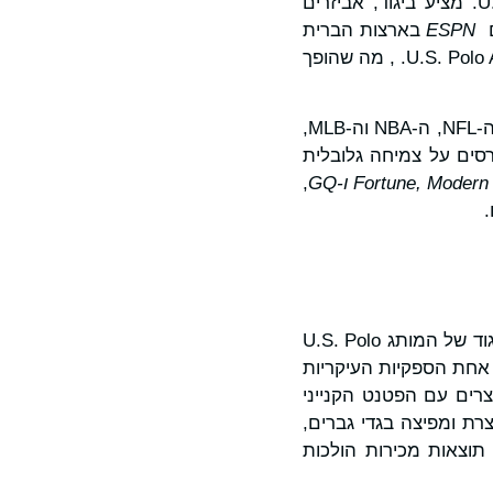
קמעונאיות של U.S. Polo Assn., כמו גם אלפי נקודות הפצה נוספות, U.S. Polo Assn. מציע ביגוד, אביזרים
ESPN
בארצות הברית
בהודו משדרות כעת כמה מאליפויות הפולו המובילות בעולם, בחסות U.S. Polo Assn. , מה שהופך
U.S. Polo Assn. נבחר באופן עקבי לאחד מזכייני הספורט העולמיים המוביל בעולם לצד ה-NFL, ה-NBA וה-MLB,
סים על צמיחה גלובלית
Modern 
,
Fortune
ו-
GQ
,
Incom S.p.a., שנוסדה במונטקטיני טרמה (PT) בשנת 1951, פועלת ברישיון כחטיבת הביגוד של המותג U.S. Polo
פיצה מותגי ביגוד חשובים ברחבי העולם. בנוסף, Incom S.p.a. היא אחת הספקיות העיקריות
צרים עם הפטנט הקנייני
בגדים צפים ושאינם שוקעים במים. מאז ינואר 2008, Incom S.p.a. מייצרת ומפיצה בגדי גברים,
 המותג U.S. Polo Assn. באירופה, עם תוצאות מכירות הולכות