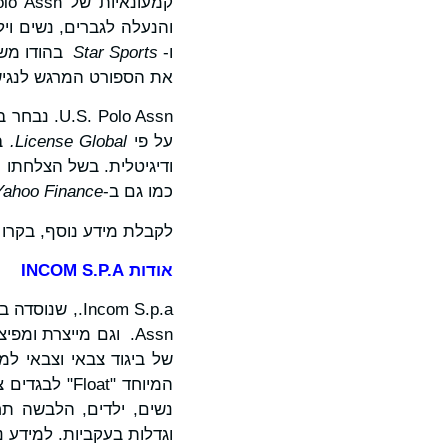
והנעלה לגברים, נשים וילדים ביותר מ-190 מדינות ברחב
ו-
Star Sports
את הספורט המרגש לנגיש 
על פי
License Global
.
ב
ודיגיטלית. בשל הצלחתו העצומה כמות
כמו גם ב-
Yahoo Finance
לקבלת מידע נוסף, בקרו
אודות
INCOM S.P.A
של ביגוד צבאי וצבאי למ
וגדלות בעקביות. למידע 