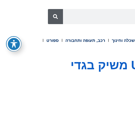
כלה וחינוך
רכב, תעופה ותחבורה
ספורט
מותג הספורט העולמי U.S. Polo Assn משיק בגדי