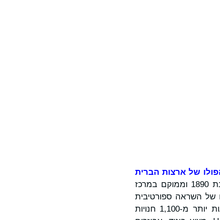
הפולו של ארצות הברית
האיגוד הגדול ביותר של מועדוני פולו ושחקני פולו בצפון אמריקה, שנוסד בשנת 1890 וממוקם במרכז
וולינגטון, פלורידה. השנה, איגוד הפולו האמריקאי חוגג 135 שנים של השראה ספורטיבית
לצד ה- USPA. עם טביעת רגל גלובלית של מיליארדי דולרים והפצה עולמית באמצעות יותר מ-1,100 חנויות