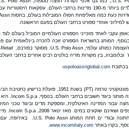
י העולם. עסקאות היסטוריות עם
למיליוני אוהדי ספורט ברחבי העולם בפעם הראשונה.
נוסף, המותג בהשראת הספורט זוכה להכרה בינלאומית עם פר
ג עולמי, U.S. Polo Assn. מסוקר
בפורבס,
Retail
ובלומברג,
בין מקורות מדיה בולטים רבים אחרים ברחבי העולם.
 בכתובת
uspoloassnglobal.com
Assn. וגם מייצרת ומ
חצה עבור המדינה האיטלקית, ומספקת מדים וביגוד טכני המיו
המיוחד "Float" ל
נשים, ילדים, הלבשה תחתונה ובגדי ים תחת
נוסף, בקרו באתר
www.incomitaly.com
.